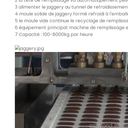
2 la tête de remplissage va automatiquement pese
3 alimenter le jaggery au tunnel de refroidissement
4 moule solide de jaggery formé refroidi à l'embal
5 le moule vide continue le recyclage de rempliss
6 équipement principal: machine de remplissage 
7 Capacité : 100-8000kg par heure