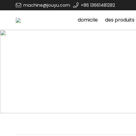
machine@jouyu.com
+86 13661481282
domicile
des produits
maison
des produits
ligne de producti