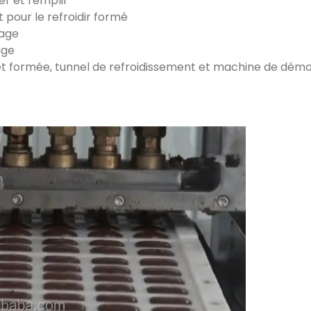
r et remplir
 pour le refroidir formé
lage
age
et formée, tunnel de refroidissement et machine de dém