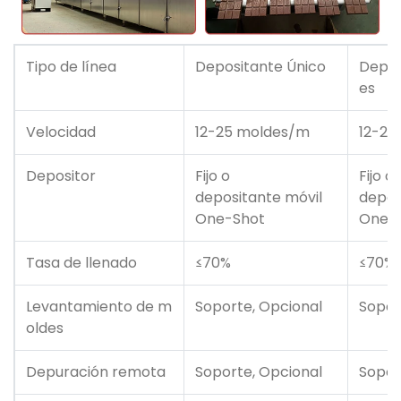
Tipo de línea
Depositante Único
Depos
es
Velocidad
12-25 moldes/m
12-25
Depositor
Fijo o
Fijo o
depositante móvil
depos
One-Shot
One-
Tasa de llenado
≤70%
≤70%
Levantamiento de m
Soporte, Opcional
Sopor
oldes
Depuración remota
Soporte, Opcional
Sopor