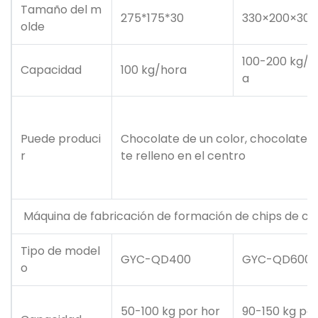
Tamaño del m
275*175*30
330×200×30
olde
100-200 kg/h
Capacidad
100 kg/hora
a
Puede produci
Chocolate de un color, chocolate d
r
te relleno en el centro
Máquina de fabricación de formación de chips de ch
Tipo de model
GYC-QD400
GYC-QD600
o
50-100 kg por hor
90-150 kg por