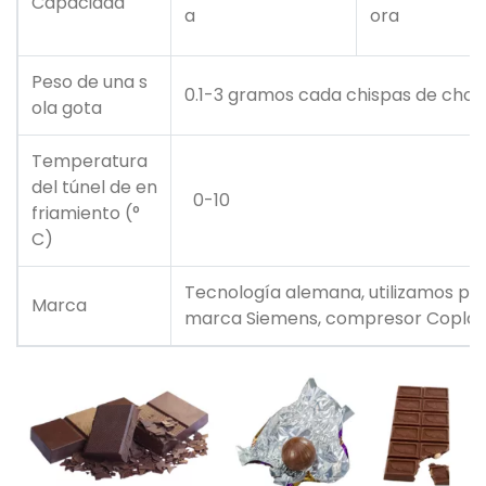
Capacidad
a
ora
Peso de una s
0.1-3 gramos cada chispas de choc
ola gota
Temperatura
del túnel de en
0-10
friamiento (°
C)
Tecnología alemana, utilizamos pie
Marca
marca Siemens, compresor Coplan