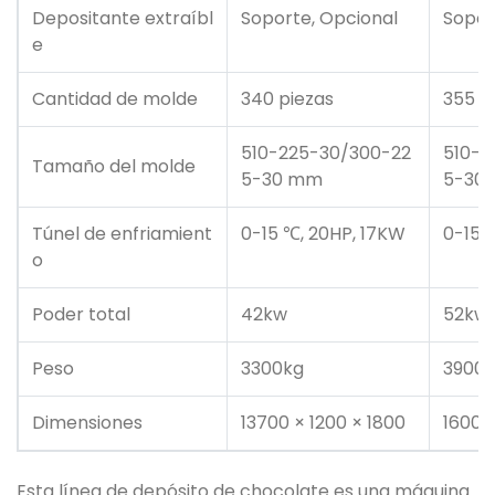
Depositante extraíbl
Soporte, Opcional
Sopor
e
Cantidad de molde
340 piezas
355 p
510-225-30/300-22
510-2
Tamaño del molde
5-30 mm
5-30
Túnel de enfriamient
0-15 ℃, 20HP, 17KW
0-15 
o
Poder total
42kw
52kw
Peso
3300kg
3900
Dimensiones
13700 × 1200 × 1800
16000
Esta línea de depósito de chocolate es una máquina