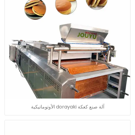
آلة صنع كعكة dorayaki الأوتوماتيكية