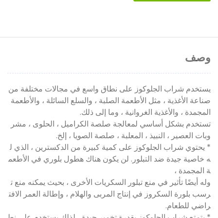
وصف
يستخدم شراب الجلوكوز على نطاق واسع في مجالات مختلفة من
صناعة الأغذية ، مثل الأطعمة الصلبة ، والسلع السائلة ، والأطعمة
المجمدة ، والأغذية الغروانية ، وما إلى ذلك.
تستخدم بشكل أساسي لمعالجة صلصة الكراميل ، الحلوى ، مشر
وبات العصير ، النبيذ ، المعلبة ، صلصة الصويا ، إلخ.
* يحتوي شراب الجلوكوز على كمية كبيرة من الدكسترين ، الذي ل
ه خاصية جيدة ضد التبلور. لن يكون هناك هطول بلوري في الأطعم
ة المجمدة ،
وله أيضًا تأثير في منع تبلور السكريات الأخرى ، بحيث يمكنه منع ت
رسب بلورة السكروز في إنتاج المربى والهلام ، وإطالة العمر الافت
راضي للطعام.
* يتمتع شراب الجلوكوز بقدرة تخمير جيدة ، لذلك يستخدم على نط