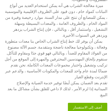
ميزة معالجة الشراب هي أنه يمكن استخدام العديد من أنواع
النباتات كمواد خام ، دون قيود على الظروف الإقليمية والموسمية
، يمكن للمصانع أن تنتج على مدار السنة. موارد رخيصة وفيرة من
المواد الخام ، والظروف العامة ، والمعدات البسيطة وسهلة
التشغيل ، واستثمار أقل ، وبالتالي ، فإن إنتاج الشراب يزدهر
ويزدهر في السنوات الأخيرة.
يمكن أن يوفر لك خط إنتاج الشراب الخاص بنا معدات متطورة
وفعالة ، وتكنولوجيا معالجة ناضجة ومتقدمة. جسم الآلة مصنوع
من الفولاذ المقاوم للصدأ ، وبالتالي فهو قوي جدًا ومقاوم للتآكل.
سنقوم بإلحاق المهندسين المحترفين والمهرة إلى الموقع من أجل
تركيب وتشغيل واختبار مجموعات المعدات الكاملة. نحن نقدم
ضمانًا لمدة عام واحد للمعدات والمكونات الأساسية ، والدعم عبر
الإنترنت وقطع الغيار
تقدم بعد الضمان. يمكن أيضًا توفير خدمة الصيانة والإصلاح
الميدانية إذا لزم الأمر ، لذلك لا داعي للقلق بشأن مشاكل ما بعد
البيع.
أضف إلى الاستفسار